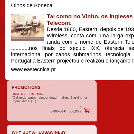
Olhos de Boneca.
Tal como no Vinho, os Inglese
Telecom.
Desde 1860, Eastern, depois de 193
Wireless, conta com uma larga expe
ainda com o nome de Eastern Telegr
............nos finais do século IXX, oferecia 
internacional por cabos submarinos, tecnologi
Portugal a Eastern projectou e realizou o lançament
www.eastecnica.pt
PROMOTIONS
BARCA VELHA - 1957
"Old gods almost almost dead, malign, Starving for
unpaid dues; (...)
2
3 000,00 €
550,00 €
WHY BUY AT LUSAWINES?