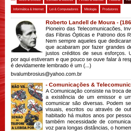
Informática & Internet
Lei & Computadores
Mitologia
Produtores
Roberto Landell de Moura - (18
Pioneiro das Telecomunicacões, Inv
das Fibras Ópticas e Patrono dos R
Nem sempre aqueles que dedicaram
que acabaram por fazer grandes d
justos créditos de seus esforços
por aqui estiveram e que pouco se ouve falar à res
é devidamente lembrado é um (...)
bvalumbrosius@yahoo.com.br
- Comunicações & Telecomunic
A Comunicação consiste na troca d
a existência de um emissor e um
comunicar são diversas. Podem ser
visuais, escritos ou através de o
habitado há muitos anos por pesso
também necessidade de comunicar.
voz para longas distâncias, o homem 