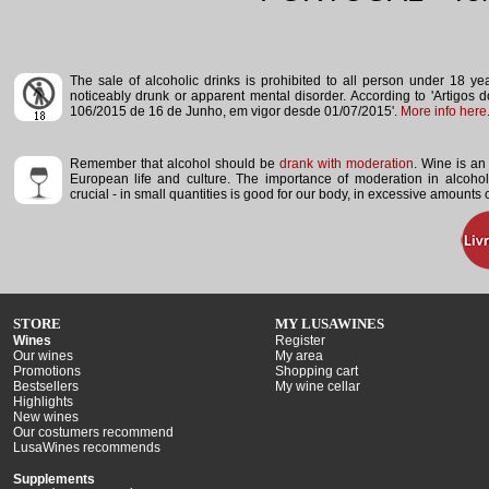
The sale of alcoholic drinks is prohibited to all person under 18 y
noticeably drunk or apparent mental disorder.
According to 'Artigos 
106/2015 de 16 de Junho, em vigor desde 01/07/2015'.
More info here
Remember that alcohol should be
drank with moderation
. Wine is an 
European life and culture. The importance of moderation in alcoho
crucial - in small quantities is good for our body, in excessive amounts
STORE
MY LUSAWINES
Wines
Register
Our wines
My area
Promotions
Shopping cart
Bestsellers
My wine cellar
Highlights
New wines
Our costumers recommend
LusaWines recommends
Supplements