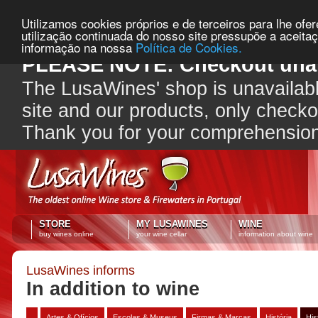
Utilizamos cookies próprios e de terceiros para lhe ofe
utilização continuada do nosso site pressupõe a aceita
informação na nossa
Política de Cookies.
PLEASE NOTE: Checkout unav
The LusaWines' shop is unavailabl
site and our products, only check
Thank you for your comprehensio
STORE
MY LUSAWINES
WINE
buy wines online
your wine cellar
information about wine
LusaWines informs
In addition to wine
Artes & Ofícios
Escolas & Museus
Firmas & Marcas
História
His