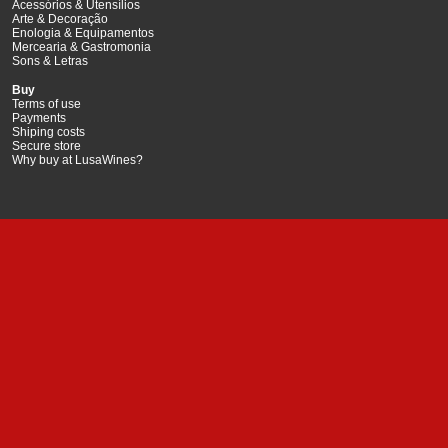
Acessórios & Utensílios
Arte & Decoração
Enologia & Equipamentos
Mercearia & Gastromonia
Sons & Letras
Buy
Terms of use
Payments
Shiping costs
Secure store
Why buy at LusaWines?