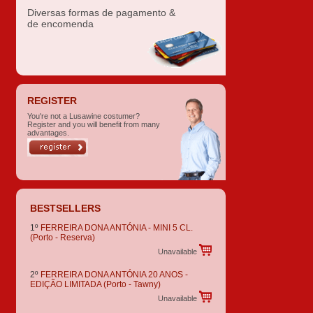
Diversas formas de pagamento &
de encomenda
REGISTER
You're not a Lusawine costumer?
Register and you will benefit from many
advantages.
BESTSELLERS
1º
FERREIRA DONA ANTÓNIA - MINI 5 CL.
(Porto - Reserva)
Unavailable
2º
FERREIRA DONA ANTÓNIA 20 ANOS -
EDIÇÃO LIMITADA
(Porto - Tawny)
Unavailable