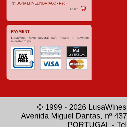
3º
DONA ERMELINDA
(AOC - Red)
4,50 €
PAYMENT
LusaWines have several safe means of payment
available to you.
© 1999 - 2026 LusaWines.
Avenida Miguel Dantas, nº 437
PORTUGAL - Tele