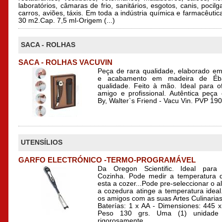
laboratórios, câmaras de frio, sanitários, esgotos, canis, pocil
carros, aviões, táxis. Em toda a indústria química e farmacêutic
30 m2.Cap. 7,5 ml-Origem (...)
SACA - ROLHAS
SACA - ROLHAS VACUVIN
Peça de rara qualidade, elaborado e
e acabamento em madeira de Éb
qualidade. Feito à mão. Ideal para 
amigo e profissional. Autêntica peça d
By, Walter`s Friend - Vacu Vin. PVP 19
UTENSÍLIOS
GARFO ELECTRÓNICO -TERMO-PROGRAMÁVEL
Da Oregon Scientific. Ideal para
Cozinha. Pode medir a temperatura 
esta a cozer...Pode pre-seleccionar o 
a cozedura atinge a temperatura ideal
os amigos com as suas Artes Culinarias
Baterías: 1 x AA - Dimensiones: 445
Peso 130 grs. Uma (1) unidade p
rigorosamente.