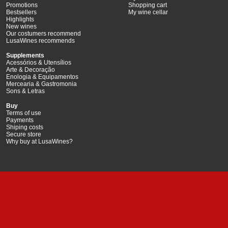
Promotions
Shopping cart
Bestsellers
My wine cellar
Highlights
New wines
Our costumers recommend
LusaWines recommends
Supplements
Acessórios & Utensílios
Arte & Decoração
Enologia & Equipamentos
Mercearia & Gastromonia
Sons & Letras
Buy
Terms of use
Payments
Shiping costs
Secure store
Why buy at LusaWines?