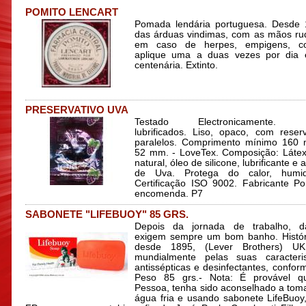
POMITO LENCART
Pomada lendária portuguesa. Desde 
das árduas vindimas, com as mãos rud
em caso de herpes, empigens, co
aplique uma a duas vezes por dia
centenária. Extinto.
PRESERVATIVO UVA
Testado Electronicamente. Pre
lubrificados. Liso, opaco, com reserv
paralelos. Comprimento mínimo 160 
52 mm. - LoveTex. Composição: Látex
natural, óleo de silicone, lubrificante e a
de Uva. Protega do calor, humi
Certificação ISO 9002. Fabricante Po
encomenda. P7
SABONETE "LIFEBUOY" 85 GRS.
Depois da jornada de trabalho, d
exigem sempre um bom banho. Histór
desde 1895, (Lever Brothers) UK
mundialmente pelas suas caracteris
antissépticas e desinfectantes, confo
Peso 85 grs.- Nota: É provável q
Pessoa, tenha sido aconselhado a to
água fria e usando sabonete LifeBuoy