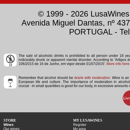
© 1999 - 2026 LusaWines.
Avenida Miguel Dantas, nº 437
PORTUGAL - Tele
The sale of alcoholic drinks is prohibited to all person under 18 y
noticeably drunk or apparent mental disorder.
According to 'Artigos 
106/2015 de 16 de Junho, em vigor desde 01/07/2015'.
More info here
Remember that alcohol should be
drank with moderation
. Wine is an 
European life and culture. The importance of moderation in alcoho
crucial - in small quantities is good for our body, in excessive amounts
STORE
MY LUSAWINES
Wines
Register
Our wines
My area