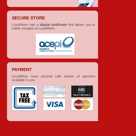
SECURE STORE
LusaWines has a
digital certificate
that allows you to
safely navigate at LusaWines.
PAYMENT
LusaWines have several safe means of payment
available to you.