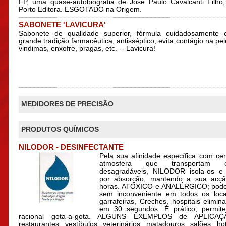
FP, uma quase-autobiografia de José Paulo Cavalcanti Filho
Porto Editora. ESGOTADO na Origem.
SABONETE 'LAVICURA'
Sabonete de qualidade superior, fórmula cuidadosamente 
grande tradição farmacêutica, antisséptico, evita contágio na pe
vindimas, enxofre, pragas, etc. -- Lavicura!
MEDIDORES DE PRECISÃO
PRODUTOS QUÍMICOS
NILODOR - DESINFECTANTE
Pela sua afinidade específica com ce
atmosfera que transportam 
desagradáveis, NILODOR isola-os e n
por absorção, mantendo a sua acçã
horas. ATÓXICO e ANALÉRGICO; pode s
sem inconveniente em todos os loc
garrafeiras, Creches, hospitais elimin
em 30 segundos. É prático, permite 
racional gota-a-gota. ALGUNS EXEMPLOS de APLICAÇ
restaurantes, vestíbulos, veterinários, matadouros, salões, hot