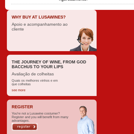
WHY BUY AT LUSAWINES?
Apoio e acompanhamento ao
cliente
THE JOURNEY OF WINE, FROM GOD
BACCHUS TO YOUR LIPS
Avaliação de colheitas
Quais os melhores vinhos e em
que colheitas
see more
REGISTER
You're not a Lusawine costumer?
Register and you will benefit from many
advantages.