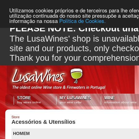
Utilizamos cookies próprios e de terceiros para lhe ofe
utilização continuada do nosso site pressupõe a aceita
informação na nossa
Política de Cookies.
PLEASE NOTE: Checkout unav
The LusaWines' shop is unavailabl
site and our products, only check
Thank you for your comprehensio
STORE
MY LUSAWINES
WINE
buy wines online
your wine cellar
information about wine
Store
Acessórios & Utensílios
HOMEM