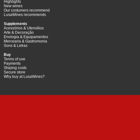
Highlights
New wines
Our costumers recommend
LusaWines recommends
Supplements
Acessórios & Utensílios
Arte & Decoração
Enologia & Equipamentos
Mercearia & Gastromonia
Sons & Letras
Buy
Terms of use
Payments
Shiping costs
Secure store
Why buy at LusaWines?