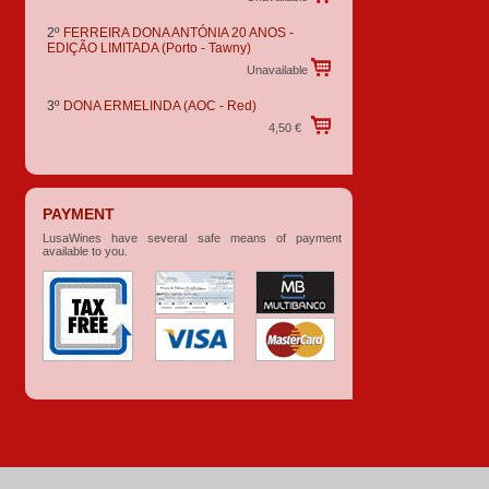
2º
FERREIRA DONA ANTÓNIA 20 ANOS -
EDIÇÃO LIMITADA
(Porto - Tawny)
Unavailable
3º
DONA ERMELINDA
(AOC - Red)
4,50 €
PAYMENT
LusaWines have several safe means of payment
available to you.