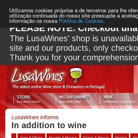
Utilizamos cookies próprios e de terceiros para lhe ofe
utilização continuada do nosso site pressupõe a aceita
informação na nossa
Política de Cookies.
PLEASE NOTE: Checkout unav
The LusaWines' shop is unavailabl
site and our products, only check
Thank you for your comprehensio
STORE
MY LUSAWINES
WINE
buy wines online
your wine cellar
information about wine
LusaWines informs
In addition to wine
Artes & Ofícios
Escolas & Museus
Firmas & Marcas
História
His