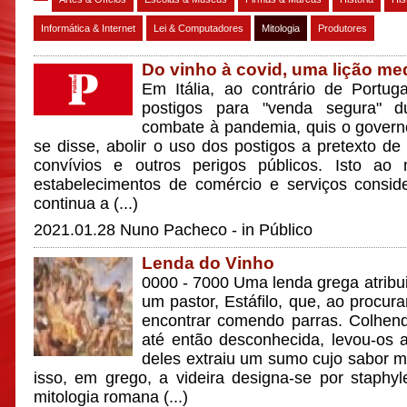
Informática & Internet
Lei & Computadores
Mitologia
Produtores
Do vinho à covid, uma lição me
Em Itália, ao contrário de Portug
postigos para "venda segura" 
combate à pandemia, quis o govern
se disse, abolir o uso dos postigos a pretexto de e
convívios e outros perigos públicos. Isto a
estabelecimentos de comércio e serviços conside
continua a (...)
2021.01.28
Nuno Pacheco - in Público
Lenda do Vinho
0000 - 7000 Uma lenda grega atribui
um pastor, Estáfilo, que, ao procura
encontrar comendo parras. Colhend
até então desconhecida, levou-os 
deles extraiu um sumo cujo sabor 
isso, em grego, a videira designa-se por staphyl
mitologia romana (...)