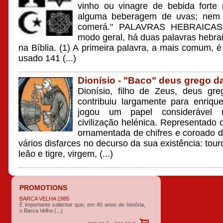
vinho ou vinagre de bebida forte
alguma beberagem de uvas; nem 
comerá." PALAVRAS HEBRAICA
modo geral, há duas palavras hebrai
na Bíblia. (1) A primeira palavra, a mais comum, 
usado 141 (...)
Dionísio - "Baco" deus grego da
Dionísio, filho de Zeus, deus gr
contribuiu largamente para enrique
jogou um papel considerável 
civilização helénica. Representado
ornamentada de chifres e coroado d
vários disfarces no decurso da sua existência: touro
leão e tigre, virgem, (...)
PROMOTIONS
BARCA VELHA 1985
É importante salientar que, em 40 anos de história,
o Barca Velha (...)