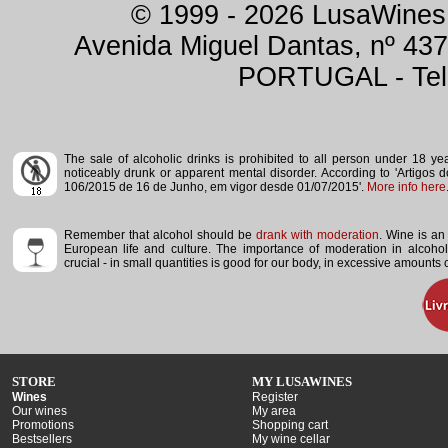
© 1999 - 2026 LusaWines.
Avenida Miguel Dantas, nº 437
PORTUGAL - Tele
The sale of alcoholic drinks is prohibited to all person under 18 y
noticeably drunk or apparent mental disorder.
According to 'Artigos 
106/2015 de 16 de Junho, em vigor desde 01/07/2015'.
More info here
Remember that alcohol should be
drank with moderation
. Wine is an 
European life and culture. The importance of moderation in alcoho
crucial - in small quantities is good for our body, in excessive amounts
STORE
MY LUSAWINES
Wines
Register
Our wines
My area
Promotions
Shopping cart
Bestsellers
My wine cellar