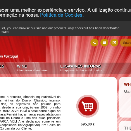
recer uma melhor experiência e serviço. A utilização contin
nformação na nossa
Política de Cookies.
Still, you can browse our site and our products, only checkout has been deactivated.
s team
ES
WINE
LUSAWINES INFORMS
information about wine
it happens, in the world of wine
WH
Gar
e, o primeiro, símbolo inquestionável da
os vinhos do Douro. Clássico, intenso,
 rico, os adjectivos são poucos para
, desde a sua criação em 1952, o vinho
do. BARCA VELHA é a base sobre a qual se
asa Ferreirinha, a marca especialista com
idade no Douro e uma das suas principais
. BARCA VELHA é declarado somente em
695,00 €
xcepcionais (inSograpeSite) Em Caixa de
TH
(1) garrafa por Cliente.