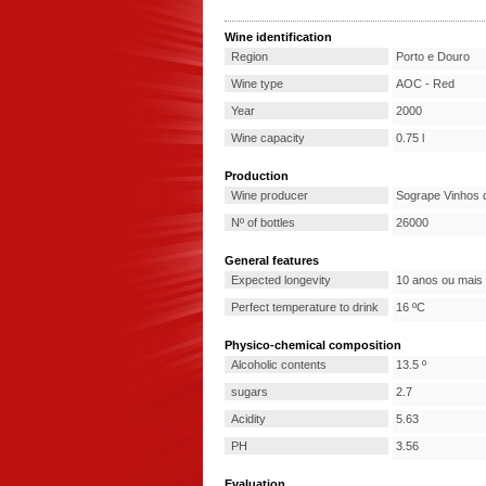
Wine identification
Region
Porto e Douro
Wine type
AOC - Red
Year
2000
Wine capacity
0.75 l
Production
Wine producer
Sogrape Vinhos d
Nº of bottles
26000
General features
Expected longevity
10 anos ou mais
Perfect temperature to drink
16 ºC
Physico-chemical composition
Alcoholic contents
13.5 º
sugars
2.7
Acidity
5.63
PH
3.56
Evaluation