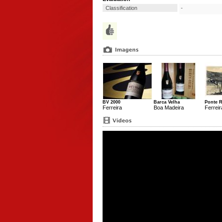
Classification
-
BV 2000
Barca Velha
Ponte 
Ferreira
Boa Madeira
Ferreir