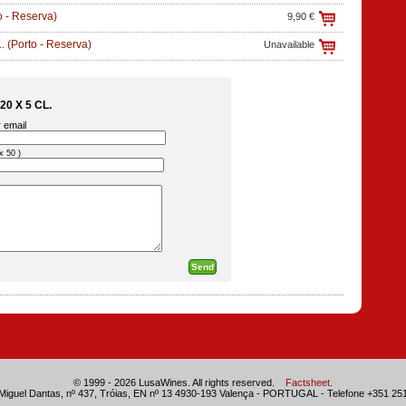
o - Reserva)
9,90 €
.
(Porto - Reserva)
Unavailable
0 X 5 CL.
 email
x 50 )
© 1999 - 2026 LusaWines. All rights reserved.
Factsheet
.
Miguel Dantas, nº 437, Tróias, EN nº 13 4930-193 Valença - PORTUGAL - Telefone +351 25