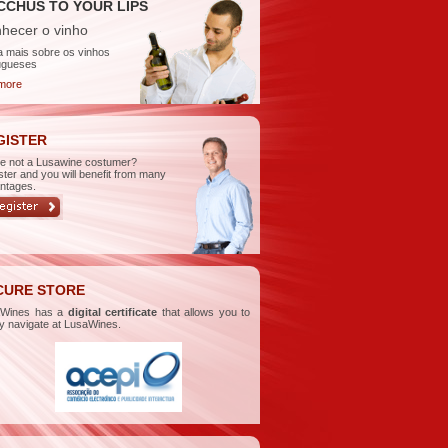
CCHUS TO YOUR LIPS
hecer o vinho
a mais sobre os vinhos
ugueses
more
GISTER
re not a Lusawine costumer?
ster and you will benefit from many
ntages.
CURE STORE
aWines has a
digital certificate
that allows you to
ly navigate at LusaWines.