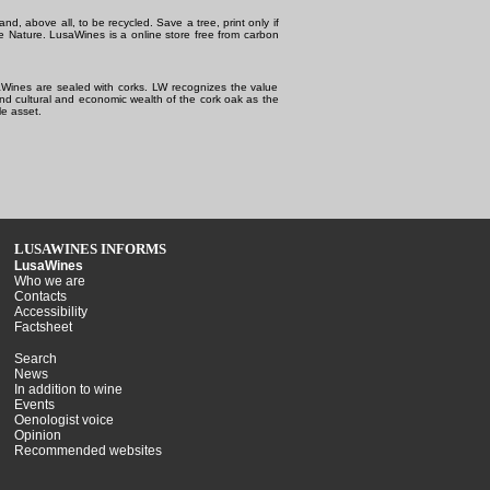
and, above all, to be recycled. Save a tree, print only if
e Nature.
LusaWines is a online store free from carbon
Wines are sealed with corks. LW recognizes the value
and cultural and economic wealth of the cork oak as the
e asset.
LUSAWINES INFORMS
LusaWines
Who we are
Contacts
Accessibility
Factsheet
Search
News
In addition to wine
Events
Oenologist voice
Opinion
Recommended websites