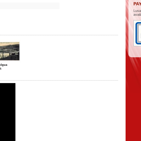
PA
Lus
avail
Régua
a