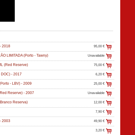
-
2018
95,00 €
ÇÃO LIMITADA
(Porto - Tawny)
Unavailable
ML
(Red Reserve)
75,00 €
- DOC)
-
2017
6,20 €
Porto - LBV)
-
2009
25,00 €
Red Reserve)
-
2007
Unavailable
Branco Reserva)
12,00 €
7,90 €
-
2003
49,90 €
3,20 €