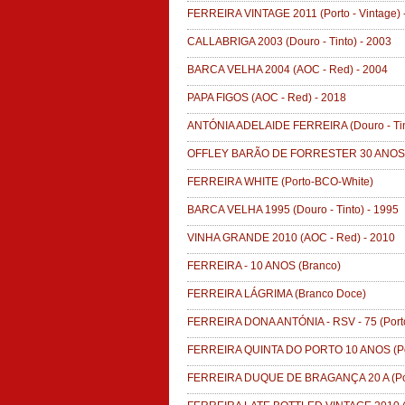
FERREIRA VINTAGE 2011
(Porto - Vintage)
CALLABRIGA 2003
(Douro - Tinto)
-
2003
BARCA VELHA 2004
(AOC - Red)
-
2004
PAPA FIGOS
(AOC - Red)
-
2018
ANTÓNIA ADELAIDE FERREIRA
(Douro - Ti
OFFLEY BARÃO DE FORRESTER 30 ANOS
FERREIRA WHITE
(Porto-BCO-White)
BARCA VELHA 1995
(Douro - Tinto)
-
1995
VINHA GRANDE 2010
(AOC - Red)
-
2010
FERREIRA - 10 ANOS
(Branco)
FERREIRA LÁGRIMA
(Branco Doce)
FERREIRA DONA ANTÓNIA - RSV - 75
(Port
FERREIRA QUINTA DO PORTO 10 ANOS
(P
FERREIRA DUQUE DE BRAGANÇA 20 A
(Po