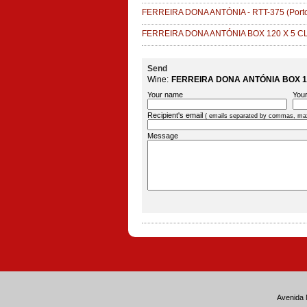
FERREIRA DONA ANTÓNIA - RTT-375
(Port
FERREIRA DONA ANTÓNIA BOX 120 X 5 CL
Send
Wine:
FERREIRA DONA ANTÓNIA BOX 12
Your name
Your
Recipient's email
( emails separated by commas, ma
Message
Avenida 