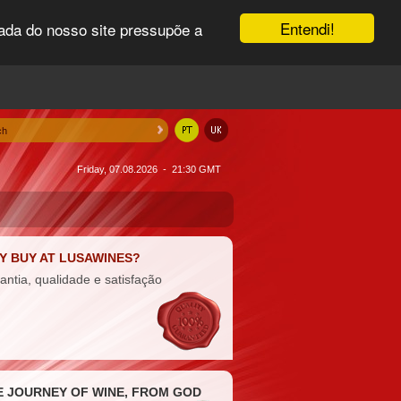
Entendi!
uada do nosso site pressupõe a
Friday, 07.08.2026 - 21:30 GMT
Y BUY AT LUSAWINES?
antia, qualidade e satisfação
E JOURNEY OF WINE, FROM GOD