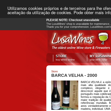
Utilizamos cookies próprios e de terceiros para lhe ofe
aceitação da utilização de cookies. Pode obter mais i
PLEASE NOTE: Checkout unavailable
The LusaWines' shop is unavailable for maintenance.. 
Thank you for your comprehension. LusaWines.com'
STORE
MY LUSAWIN
buy wines online
your wine cellar
Store
BARCA VELHA - 2000
BARCA VELHA é a epítom
mais alta qualidade d
complexo, elegante e
descrever aquele que é
português mais celebra
formou a reputação da C
maior tradição de qual
referências mundiais
anos verdadeiramente e
madeira, individual. UMA 