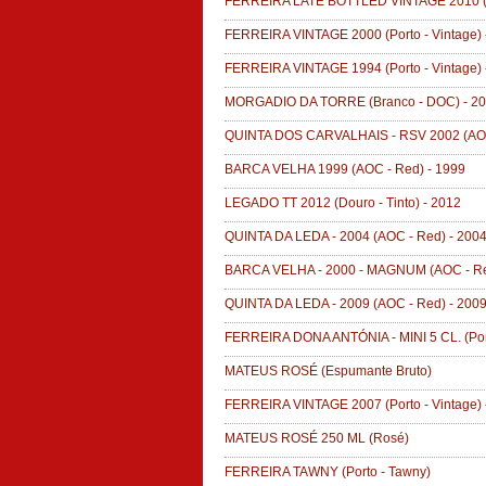
FERREIRA LATE BOTTLED VINTAGE 2010
(
FERREIRA VINTAGE 2000
(Porto - Vintage)
FERREIRA VINTAGE 1994
(Porto - Vintage)
MORGADIO DA TORRE
(Branco - DOC)
-
20
QUINTA DOS CARVALHAIS - RSV 2002
(AO
BARCA VELHA 1999
(AOC - Red)
-
1999
LEGADO TT 2012
(Douro - Tinto)
-
2012
QUINTA DA LEDA - 2004
(AOC - Red)
-
200
BARCA VELHA - 2000 - MAGNUM
(AOC - R
QUINTA DA LEDA - 2009
(AOC - Red)
-
200
FERREIRA DONA ANTÓNIA - MINI 5 CL.
(Por
MATEUS ROSÉ
(Espumante Bruto)
FERREIRA VINTAGE 2007
(Porto - Vintage)
MATEUS ROSÉ 250 ML
(Rosé)
FERREIRA TAWNY
(Porto - Tawny)