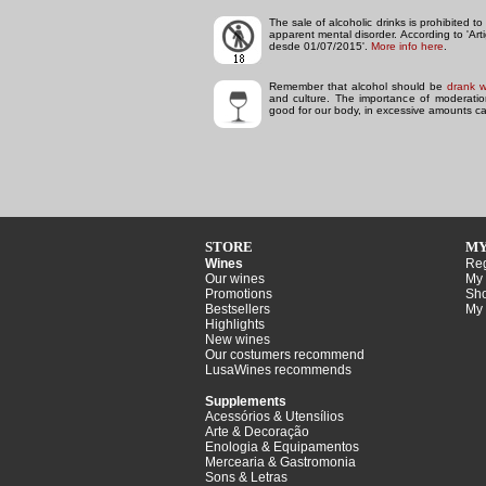
The sale of alcoholic drinks is prohibited 
apparent mental disorder.
According to 'Ar
desde 01/07/2015'.
More info here
.
Remember that alcohol should be
drank w
and culture. The importance of moderation 
good for our body, in excessive amounts ca
STORE
MY
Wines
Reg
Our wines
My 
Promotions
Sho
Bestsellers
My 
Highlights
New wines
Our costumers recommend
LusaWines recommends
Supplements
Acessórios & Utensílios
Arte & Decoração
Enologia & Equipamentos
Mercearia & Gastromonia
Sons & Letras