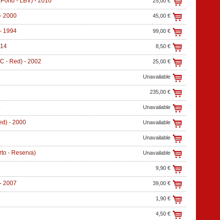
Porto - LBV)
-
2010
25,00 €
-
2000
45,00 €
-
1994
99,00 €
14
8,50 €
C - Red)
-
2002
25,00 €
Unavailable
235,00 €
4
Unavailable
ed)
-
2000
Unavailable
9
Unavailable
to - Reserva)
Unavailable
9,90 €
-
2007
39,00 €
1,90 €
4,50 €