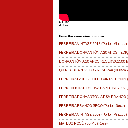
O Filme
A obra
From the same wine producer
FERREIRA VINTAGE 2018
(Porto - Vintage)
FERREIRA DONA ANTÓNIA 20 ANOS - EDI
DONA ANTÓNIA 10 ANOS RESERVA 1500 
QUINTA DE AZEVEDO - RESERVA
(Branco 
FERREIRA LATE BOTTLED VINTAGE 2009
(
FERREIRINHA RESERVA ESPECIAL 2007
(
FERREIRA DONA ANTÓNIA RSV BRANCO
(
FERREIRA BRANCO SECO
(Porto - Seco)
FERREIRA VINTAGE 2003
(Porto - Vintage)
MATEUS ROSÉ 750 ML
(Rosé)