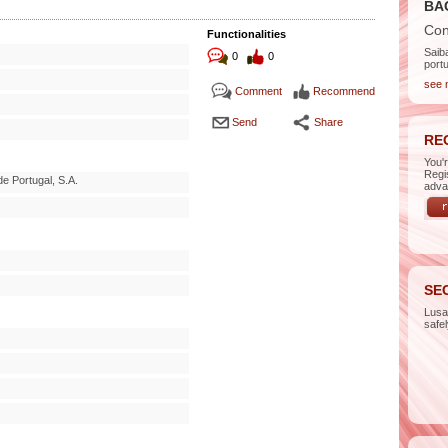
BA
Con
Functionalities
Saib
0
0
port
see 
Comment
Recommend
Send
Share
RE
You'
Regi
e Portugal, S.A.
adva
SE
Lus
safe