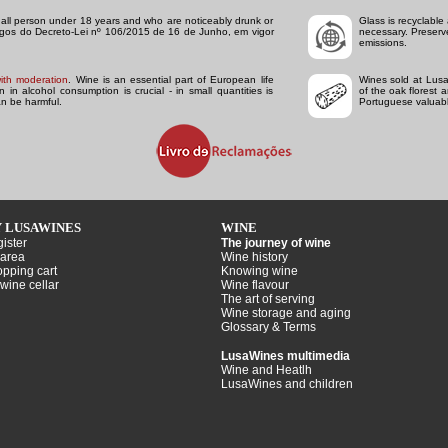
to all person under 18 years and who are noticeably drunk or
Glass is recyclable 
tigos do Decreto-Lei nº 106/2015 de 16 de Junho, em vigor
necessary. Preserv
emissions.
ith moderation
. Wine is an essential part of European life
Wines sold at Lusa
in alcohol consumption is crucial - in small quantities is
of the oak florest 
n be harmful.
Portuguese valuabl
 LUSAWINES
WINE
ister
The journey of wine
area
Wine history
pping cart
Knowing wine
wine cellar
Wine flavour
The art of serving
Wine storage and aging
Glossary & Terms
LusaWines multimedia
Wine and Heatlh
LusaWines and children