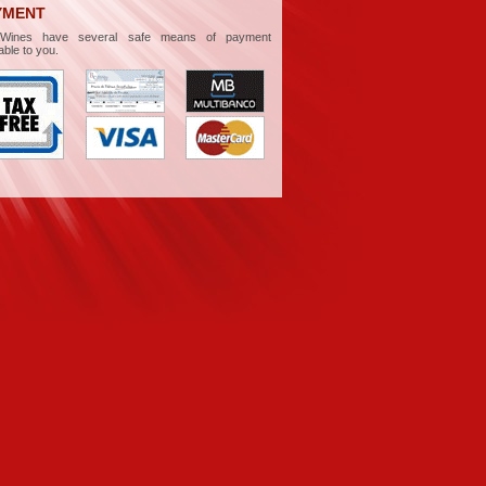
YMENT
aWines have several safe means of payment
able to you.