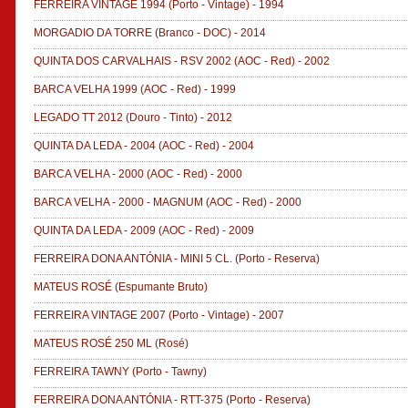
FERREIRA VINTAGE 1994
(Porto - Vintage)
-
1994
MORGADIO DA TORRE
(Branco - DOC)
-
2014
QUINTA DOS CARVALHAIS - RSV 2002
(AOC - Red)
-
2002
BARCA VELHA 1999
(AOC - Red)
-
1999
LEGADO TT 2012
(Douro - Tinto)
-
2012
QUINTA DA LEDA - 2004
(AOC - Red)
-
2004
BARCA VELHA - 2000
(AOC - Red)
-
2000
BARCA VELHA - 2000 - MAGNUM
(AOC - Red)
-
2000
QUINTA DA LEDA - 2009
(AOC - Red)
-
2009
FERREIRA DONA ANTÓNIA - MINI 5 CL.
(Porto - Reserva)
MATEUS ROSÉ
(Espumante Bruto)
FERREIRA VINTAGE 2007
(Porto - Vintage)
-
2007
MATEUS ROSÉ 250 ML
(Rosé)
FERREIRA TAWNY
(Porto - Tawny)
FERREIRA DONA ANTÓNIA - RTT-375
(Porto - Reserva)