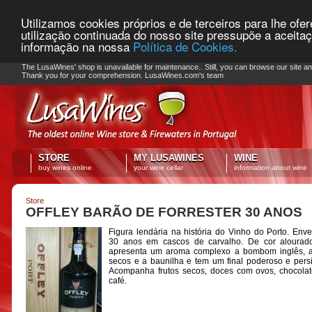
Utilizamos cookies próprios e de terceiros para lhe ofe
utilização continuada do nosso site pressupõe a aceita
informação na nossa
Política de Cookies.
PLEASE NOTE: Checkout unavailable
The LusaWines' shop is unavailable for maintenance.. Still, you can browse our site a
Thank you for your comprehension. LusaWines.com's team
STORE
MY LUSAWINES
WINE
buy wines online
your wine cellar
information about wine
Store
OFFLEY BARÃO DE FORRESTER 30 ANOS
Figura lendária na história do Vinho do Porto. Env
30 anos em cascos de carvalho. De cor alourado
apresenta um aroma complexo a bombom inglês, a 
secos e a baunilha e tem um final poderoso e persi
Acompanha frutos secos, doces com ovos, chocola
café.