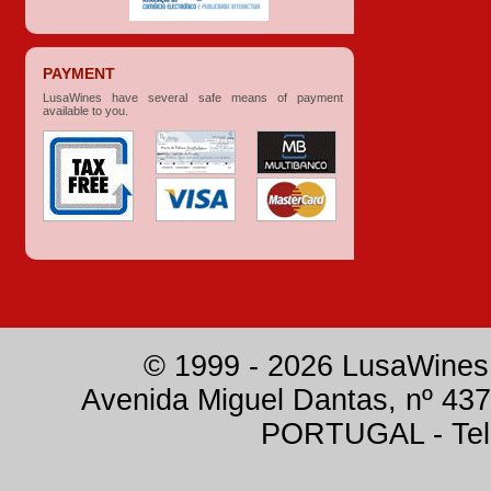
PAYMENT
LusaWines have several safe means of payment
available to you.
© 1999 - 2026 LusaWines.
Avenida Miguel Dantas, nº 437
PORTUGAL - Tele