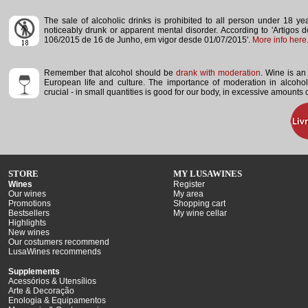
The sale of alcoholic drinks is prohibited to all person under 18 y
noticeably drunk or apparent mental disorder.
According to 'Artigos 
106/2015 de 16 de Junho, em vigor desde 01/07/2015'.
More info here
Remember that alcohol should be
drank with moderation
. Wine is an 
European life and culture. The importance of moderation in alcoho
crucial - in small quantities is good for our body, in excessive amounts
STORE
MY LUSAWINES
Wines
Register
Our wines
My area
Promotions
Shopping cart
Bestsellers
My wine cellar
Highlights
New wines
Our costumers recommend
LusaWines recommends
Supplements
Acessórios & Utensílios
Arte & Decoração
Enologia & Equipamentos