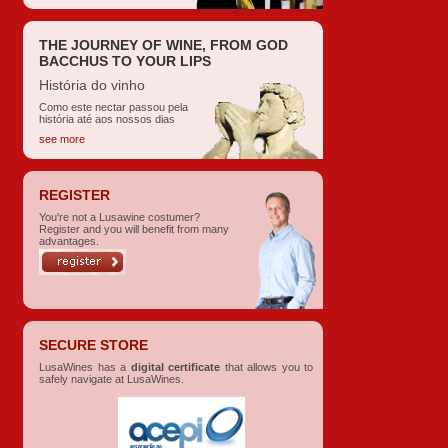
THE JOURNEY OF WINE, FROM GOD
BACCHUS TO YOUR LIPS
História do vinho
Como este nectar passou pela
história até aos nossos dias
see more
REGISTER
You're not a Lusawine costumer?
Register and you will benefit from many
advantages.
SECURE STORE
LusaWines has a
digital certificate
that allows you to
safely navigate at LusaWines.