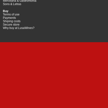
Mercearia & Gastromonia
Sons & Letras
Buy
Terms of use
Payments
Shiping costs
Secure store
Why buy at LusaWines?