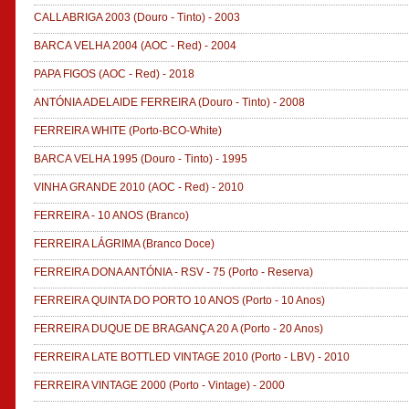
CALLABRIGA 2003
(Douro - Tinto)
-
2003
BARCA VELHA 2004
(AOC - Red)
-
2004
PAPA FIGOS
(AOC - Red)
-
2018
ANTÓNIA ADELAIDE FERREIRA
(Douro - Tinto)
-
2008
FERREIRA WHITE
(Porto-BCO-White)
BARCA VELHA 1995
(Douro - Tinto)
-
1995
VINHA GRANDE 2010
(AOC - Red)
-
2010
FERREIRA - 10 ANOS
(Branco)
FERREIRA LÁGRIMA
(Branco Doce)
FERREIRA DONA ANTÓNIA - RSV - 75
(Porto - Reserva)
FERREIRA QUINTA DO PORTO 10 ANOS
(Porto - 10 Anos)
FERREIRA DUQUE DE BRAGANÇA 20 A
(Porto - 20 Anos)
FERREIRA LATE BOTTLED VINTAGE 2010
(Porto - LBV)
-
2010
FERREIRA VINTAGE 2000
(Porto - Vintage)
-
2000