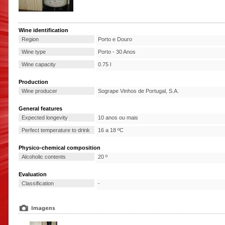
Wine identification
Region
Porto e Douro
Wine type
Porto - 30 Anos
Wine capacity
0.75 l
Production
Wine producer
Sogrape Vinhos de Portugal, S.A.
General features
Expected longevity
10 anos ou mais
Perfect temperature to drink
16 a 18 ºC
Physico-chemical composition
Alcoholic contents
20 º
Evaluation
Classification
-