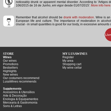
noticeably drunk or apparent mental disorder.
According to 'Artigos 
106/2015 de 16 de Junho, em vigor desde 01/07/2015'.
More info here
Remember that alcohol should be
drank with moderation
. Wine is an 
European life and culture. The importance of moderation in alcoho
crucial - in small quantities is good for our body, in excessive amounts
STORE
MY LUSAWINES
Wines
Register
Our wines
My area
Promotions
Shopping cart
Bestsellers
My wine cellar
Highlights
New wines
Our costumers recommend
LusaWines recommends
Supplements
Acessórios & Utensílios
Arte & Decoração
Enologia & Equipamentos
Mercearia & Gastromonia
Sons & Letras