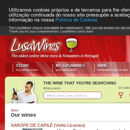
Utilizamos cookies próprios e de terceiros para lhe ofe
utilização continuada do nosso site pressupõe a aceita
informação na nossa
Política de Cookies.
PLEASE NOTE: Checkout unavailable
The LusaWines' shop is unavailable for maintenance.. Still, you can browse our site a
Thank you for your comprehension. LusaWines.com's team
STORE
MY LUSAWINES
WINE
buy wines online
your wine cellar
information about wine
THE WINE THAT YOU'RE SEARCHING
Or select
Write a term
Store
Our wines
XAROPE DE CAPILÉ
(Vinho Licoroso)