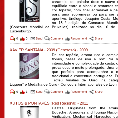
caramelo, de paladar doce e suave 
equilíbrio entre o alcool e restantes c
cor topázio, com final agradável e per
para uma sobremesa ou para ser 
aperitivo. Enólogo, Joaquim Costa. M
na 18 ª edição do Concurso Mundia
(Concours Mondial de Bruxelles), realizado no dia 16 de
Luxemburgo.
0
0
Send
Comment
Recommend
Share
XAVIER SANTANA - 2009
(Generoso)
-
2009
De cor topázio, aroma rico e compl
florais, passa de uva e noz. Na 
intensidade e complexidade da casta, 
prova doce e muito prolongado. Uma 
que perfeita para acompanhar a m
tradicional e conventual portuguesa.
Troféu Vinalies de Ouro, na categ
Liqueur" e Medalha de Ouro - Concours Internationales de Lyon
0
1
Send
Comment
Recommend
Share
XUTOS & PONTAPÉS
(Red Regional)
-
2011
Castas: Originates from the strain
Bouschet, Aragonez and Touriga Nacion
Vinification: Mechanical Harvested du