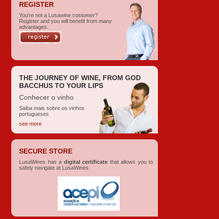
REGISTER
You're not a Lusawine costumer?
Register and you will benefit from many
advantages.
THE JOURNEY OF WINE, FROM GOD
BACCHUS TO YOUR LIPS
Conhecer o vinho
Saiba mais sobre os vinhos
portugueses
see more
SECURE STORE
LusaWines has a
digital certificate
that allows you to
safely navigate at LusaWines.