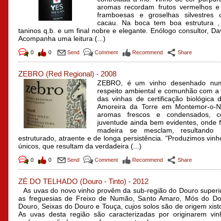
aromas recordam frutos vermelhos e
framboesas e groselhas silvestres
cacau. Na boca tem boa estrutura ,
taninos q.b. e um final nobre e elegante. Enólogo consultor, Da
Acompanha uma leitura (...)
0
0
Send
Comment
Recommend
Share
ZEBRO
(Red Regional)
-
2008
ZEBRO, é um vinho desenhado numa
respeito ambiental e comunhão com a 
das vinhas de certificação biológica
Amoreira da Torre em Montemor-o-N
aromas frescos e condensados, 
juventude ainda bem evidentes, onde f
madeira se mesclam, resultando 
estruturado, atraente e de longa persistência. "Produzimos vinh
únicos, que resultam da verdadeira (...)
0
0
Send
Comment
Recommend
Share
ZÉ DO TELHADO
(Douro - Tinto)
-
2012
As uvas do novo vinho provêm da sub-região do Douro superi
as freguesias de Freixo de Numão, Santo Amaro, Mós do Do
Douro, Seixas do Douro e Touça, cujos solos são de origem xisto
As uvas desta região são caracterizadas por originarem vi