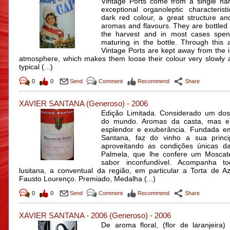
Vintage Ports come from a single ha
exceptional organoleptic characteris
dark red colour, a great structure and
aromas and flavours. They are bottled 
the harvest and in most cases spe
maturing in the bottle. Through this
Vintage Ports are kept away from the i
atmosphere, which makes them loose their colour very slowly a
typical (...)
0
0
Send
Comment
Recommend
Share
XAVIER SANTANA
(Generoso)
-
2006
Edição Limitada. Considerado um do
do mundo. Aromas da casta, mas 
esplendor e exuberância. Fundada e
Santana, faz do vinho a sua princip
aproveitando as condições únicas d
Palmela, que lhe confere um Moscat
sabor inconfundível. Acompanha t
lusitana, a conventual da região, em particular a Torta de A
Fausto Lourenço. Premiado, Medalha (...)
0
0
Send
Comment
Recommend
Share
XAVIER SANTANA - 2006
(Generoso)
-
2006
De aroma floral, (flor de laranjeira