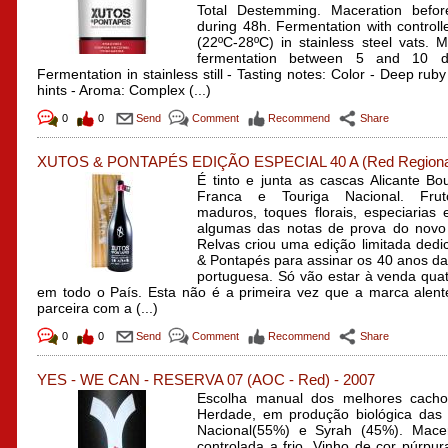
Total Destemming. Maceration befor
during 48h. Fermentation with control
(22ºC-28ºC) in stainless steel vats. M
fermentation between 5 and 10 da
Fermentation in stainless still - Tasting notes: Color - Deep ruby
hints - Aroma: Complex (...)
0
0
Send
Comment
Recommend
Share
XUTOS & PONTAPÉS EDIÇÃO ESPECIAL 40 A
(Red Regiona
É tinto e junta as cascas Alicante Bo
Franca e Touriga Nacional. Frut
maduros, toques florais, especiarias
algumas das notas de prova do novo
Relvas criou uma edição limitada ded
& Pontapés para assinar os 40 anos d
portuguesa. Só vão estar à venda quat
em todo o País. Esta não é a primeira vez que a marca alent
parceira com a (...)
0
0
Send
Comment
Recommend
Share
YES - WE CAN - RESERVA 07
(AOC - Red)
-
2007
Escolha manual dos melhores cach
Herdade, em produção biológica das 
Nacional(55%) e Syrah (45%). Mace
controlada a frio. Vinho de cor púrpur