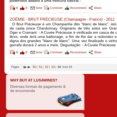
poderosos aliados a uma frescura natural.-
0
0
Send
Comment
Recommend
Share
ZOÉMIE - BRUT PRÉCIEUSE
(Champagne - France)
-
2012
O Brut Précieuse é um Champanhe dito "blanc de blanc", isto
de casta única Chardonnay. Originário de três solos em Gran
Oger e Cramant. - A Cuvée Précieuse é vinificada em casca de 
litros, onde terá uma battonage, a fim de lhe dar a redondez 
digna dos grandes "blanc de blanc". Uma vez finalizado o vinh
garrafa durará 2 anos e meio. Degustação: - A Cuvée Précieuse 
0
0
Send
Comment
Recommend
Share
Pages
50
|
51
|
52
|
53
|
54
from 54
WHY BUY AT LUSAWINES?
Diversas formas de pagamento &
de encomenda