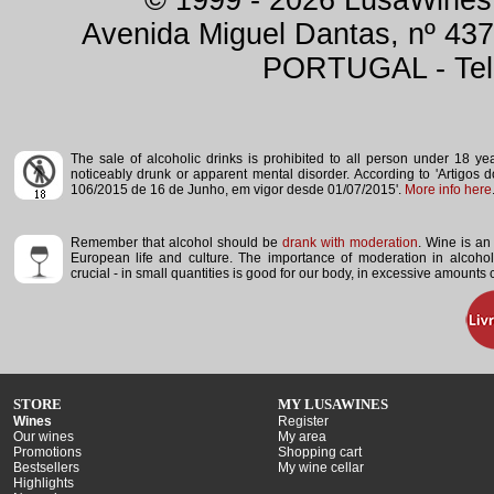
© 1999 - 2026 LusaWines.
Avenida Miguel Dantas, nº 437
PORTUGAL - Tele
The sale of alcoholic drinks is prohibited to all person under 18 y
noticeably drunk or apparent mental disorder.
According to 'Artigos 
106/2015 de 16 de Junho, em vigor desde 01/07/2015'.
More info here
Remember that alcohol should be
drank with moderation
. Wine is an 
European life and culture. The importance of moderation in alcoho
crucial - in small quantities is good for our body, in excessive amounts
STORE
MY LUSAWINES
Wines
Register
Our wines
My area
Promotions
Shopping cart
Bestsellers
My wine cellar
Highlights