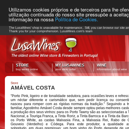
Utilizamos cookies próprios e de terceiros para lhe ofe
utilização continuada do nosso site pressupõe a aceita
informação na nossa
Política de Cookies.
PLEASE NOTE: Checkout unavailable
The LusaWines' shop is unavailable for maintenance.. Still, you can browse our site a
Thank you for your comprehension. LusaWines.com's team
STORE
MY LUSAWINES
WINE
buy wines online
your wine cellar
information about wine
Store
AMÁVEL COSTA
"Porto Pink, ligeiro e de tonalidade sedutora, para ocasiões leves e refresc
um néctar diferente e carismático que, sem pedir licença ou consent
nasceu para romper com as rígidas normas da tradição." Seguindo a t
familiar, Agostinho Amável Costa desde sempre optou pelas melhores cast
a produção dos seus vinhos: para os Porto Tawny são as seleccionadas a 
Nacional, a Touriga Franca, a Tinta Roriz, a Tinta Barroca e a Tinta da Barc
os Porto White, as castas Malvasia Fina, a Malvasia Rei, Rabo de O
Gouveio (Verdelho) e Códega. Para este produtor, a qualidade as
sobretudo, em duas premissas: um bom vinho do Porto depende de u