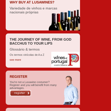
WHY BUY AT LUSAWINES?
Variedade de vinhos e marcas
nacionais próprias
THE JOURNEY OF WINE, FROM GOD
BACCHUS TO YOUR LIPS
Glossário & termos
Os termos vinícolas de A a Z
see more
REGISTER
You're not a Lusawine costumer?
Register and you will benefit from many
advantages.