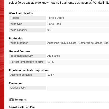
selecção de castas e de know-how no tratamento das mesmas. Venda limit
Wine identification
Region
Porto e Douro
Wine type
Porto Rosé
Wine capacity
0.5 l
Production
Wine producer
Agostinho Amável Costa - Comércio de Vinhos, Lda.
General features
Expected longevity
Até 5 anos
Perfect temperature to drink
12 ºC
Physico-chemical composition
Alcoholic contents
19.5 º
Evaluation
Classification
-
Amável Costa
Port Pink