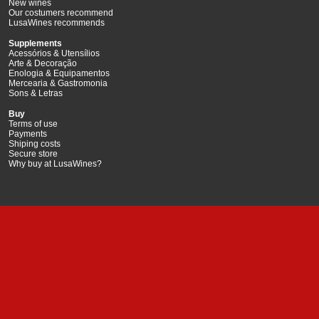
New wines
Our costumers recommend
LusaWines recommends
Supplements
Acessórios & Utensílios
Arte & Decoração
Enologia & Equipamentos
Mercearia & Gastromonia
Sons & Letras
Buy
Terms of use
Payments
Shiping costs
Secure store
Why buy at LusaWines?