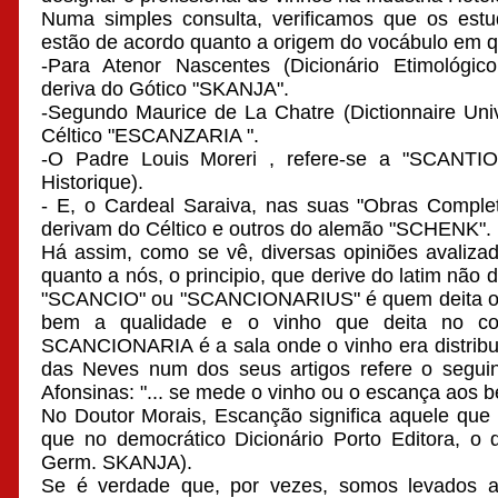
Numa simples consulta, verificamos que os estu
estão de acordo quanto a origem do vocábulo em q
-Para Atenor Nascentes (Dicionário Etimológic
deriva do Gótico "SKANJA".
-Segundo Maurice de La Chatre (Dictionnaire Uni
Céltico "ESCANZARIA ".
-O Padre Louis Moreri , refere-se a "SCANTIO"
Historique).
- E, o Cardeal Saraiva, nas suas "Obras Complet
derivam do Céltico e outros do alemão "SCHENK".
Há assim, como se vê, diversas opiniões avalizad
quanto a nós, o principio, que derive do latim não 
"SCANCIO" ou "SCANCIONARIUS" é quem deita o 
bem a qualidade e o vinho que deita no co
SCANCIONARIA é a sala onde o vinho era distribuí
das Neves num dos seus artigos refere o segui
Afonsinas: "... se mede o vinho ou o escança aos 
No Doutor Morais, Escanção significa aquele que 
que no democrático Dicionário Porto Editora, o
Germ. SKANJA).
Se é verdade que, por vezes, somos levados a