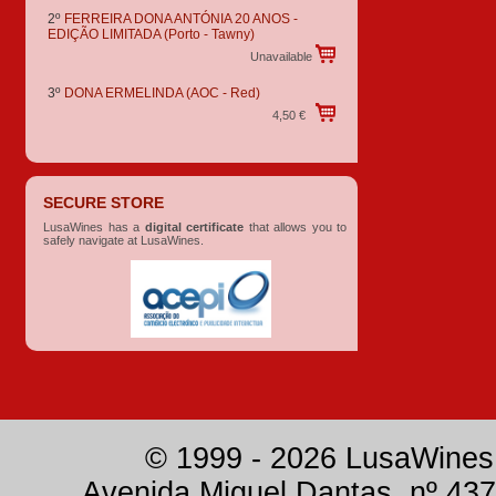
2º
FERREIRA DONA ANTÓNIA 20 ANOS -
EDIÇÃO LIMITADA
(Porto - Tawny)
Unavailable
3º
DONA ERMELINDA
(AOC - Red)
4,50 €
SECURE STORE
LusaWines has a
digital certificate
that allows you to
safely navigate at LusaWines.
© 1999 - 2026 LusaWines.
Avenida Miguel Dantas, nº 437