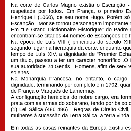
Na corte de Carlos Magno existia o Escanção - 
respeitada por todos. Em França, o primeiro Esc
Henrique I (1060), de seu nome Hugo. Porém só 
Escanção - Mor se tornou personagem importante n
Em "Le Grand Dictionnaire Historique" do Padre L
encontram-se citados 44 nomes de Escanções de 
Na época de Luís VIII ( princípios do século XI
segundo lugar na hierarquia da corte, enquanto que
tempo de Luís XIV, a dignidade de "Premier Echa
um título, passou a ter um carácter honorífico .
sua autoridade 24 Gentis - Homens, afim de servir
solenes.
Na Monarquia Francesa, no entanto, o cargo 
dignidade, terminando por completo em 1702, qua
de França o Marquês de Lamermay.
A configuração heráldica do nobre cargo, era for
prata com as armas do soberano, tendo por baixo o 
(1) Lei Sálica (486-496) - Regras de Direito Civil
mulheres à sucessão da Terra Sálica, a terra vind
Em todas as casas reinantes da Europa existiu est