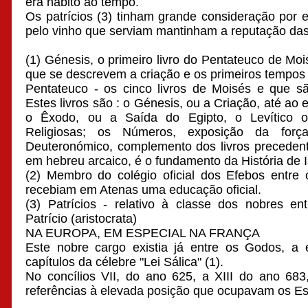
era hábito ao tempo.
Os patrícios (3) tinham grande consideração por e
pelo vinho que serviam mantinham a reputação das
(1) Génesis, o primeiro livro do Pentateuco de Moi
que se descrevem a criação e os primeiros tempo
Pentateuco - os cinco livros de Moisés e que sã
Estes livros são : o Génesis, ou a Criação, até ao 
o Êxodo, ou a Saída do Egipto, o Levítico o
Religiosas; os Números, exposição da forç
Deuteronómico, complemento dos livros precedent
em hebreu arcaico, é o fundamento da História de I
(2) Membro do colégio oficial dos Efebos entre 
recebiam em Atenas uma educação oficial.
(3) Patrícios - relativo à classe dos nobres e
Patrício (aristocrata)
NA EUROPA, EM ESPECIAL NA FRANÇA
Este nobre cargo existia já entre os Godos, a
capítulos da célebre "Lei Sálica" (1).
No concílios VII, do ano 625, a XIII do ano 683
referências à elevada posição que ocupavam os E