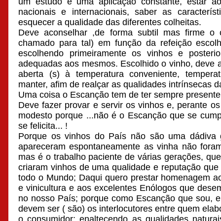
um estudo e uma aplicação constante, estar ao
nacionais e internacionais, saber as caracterí
esquecer a qualidade das diferentes colheitas.
Deve aconselhar ,de forma subtil mas firme o 
chamado para tal) em função da refeição escolhi
escolhendo primeiramente os vinhos e posterio
adequadas aos mesmos. Escolhido o vinho, deve a r
aberta (s) à temperatura conveniente, tempera
manter, afim de realçar as qualidades intrínsecas d
Uma coisa o Escanção tem de ter sempre presente 
Deve fazer provar e servir os vinhos e, perante o
modesto porque ...não é o Escanção que se cump
se felicita... !
Porque os vinhos do País não são uma dádiva g
apareceram espontaneamente as vinha não foram
mas é o trabalho paciente de várias gerações, que
criaram vinhos de uma qualidade e reputação que
todo o Mundo; Daqui quero prestar homenagem ao t
e vinicultura e aos excelentes Enólogos que des
no nosso País; porque como Escanção que sou, 
devem ser ( são) os interlocutores entre quem elab
o consumidor; enaltecendo as qualidades natura