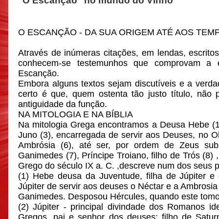
"O Escanção" no mundo do Vinho
O ESCANÇÃO - DA SUA ORIGEM ATÉ AOS TE
Através de inúmeras citações, em lendas, escritos 
conhecem-se testemunhos que comprovam a e
Escanção.
Embora alguns textos sejam discutíveis e a verda
certo é que, quem ostenta tão justo título, não
antiguidade da função.
NA MITOLOGIA E NA BÍBLIA
Na mitologia Grega encontramos a Deusa Hebe (1), 
Juno (3), encarregada de servir aos Deuses, no Ol
Ambrósia (6), até ser, por ordem de Zeus subs
Ganimedes (7), Príncipe Troiano, filho de Trós (8) 
Grego do século IX a. C. ,descreve num dos seus
(1) Hebe deusa da Juventude, filha de Júpiter e
Júpiter de servir aos deuses o Néctar e a Ambrosia 
Ganimedes. Desposou Hércules, quando este tomou
(2) Júpiter - principal divindade dos Romanos i
Gregos, pai e senhor dos deuses; filho de Satur