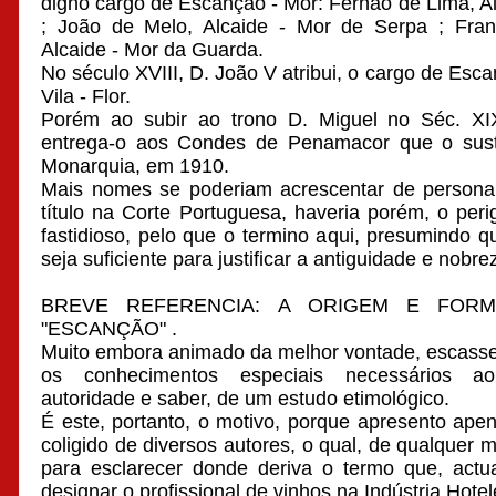
digno cargo de Escanção - Mor: Fernão de Lima, A
; João de Melo, Alcaide - Mor de Serpa ; Fra
Alcaide - Mor da Guarda.
No século XVIII, D. João V atribui, o cargo de Es
Vila - Flor.
Porém ao subir ao trono D. Miguel no Séc. XIX r
entrega-o aos Condes de Penamacor que o sus
Monarquia, em 1910.
Mais nomes se poderiam acrescentar de persona
título na Corte Portuguesa, haveria porém, o peri
fastidioso, pelo que o termino aqui, presumindo q
seja suficiente para justificar a antiguidade e nobre
BREVE REFERENCIA: A ORIGEM E FOR
"ESCANÇÃO" .
Muito embora animado da melhor vontade, escass
os conhecimentos especiais necessários a
autoridade e saber, de um estudo etimológico.
É este, portanto, o motivo, porque apresento ape
coligido de diversos autores, o qual, de qualquer 
para esclarecer donde deriva o termo que, actu
designar o profissional de vinhos na Indústria Hotel