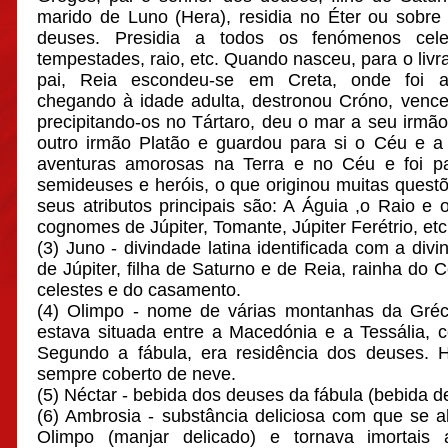
marido de Luno (Hera), residia no Éter ou sobre
deuses. Presidia a todos os fenómenos celes
tempestades, raio, etc. Quando nasceu, para o livr
pai, Reia escondeu-se em Creta, onde foi 
chegando à idade adulta, destronou Cróno, vence
precipitando-os no Tártaro, deu o mar a seu irmão
outro irmão Platão e guardou para si o Céu e a 
aventuras amorosas na Terra e no Céu e foi p
semideuses e heróis, o que originou muitas ques
seus atributos principais são: A Águia ,o Raio e 
cognomes de Júpiter, Tomante, Júpiter Ferétrio, etc
(3) Juno - divindade latina identificada com a di
de Júpiter, filha de Saturno e de Reia, rainha do
celestes e do casamento.
(4) Olimpo - nome de várias montanhas da Gréc
estava situada entre a Macedónia e a Tessália, 
Segundo a fábula, era residência dos deuses. 
sempre coberto de neve.
(5) Néctar - bebida dos deuses da fábula (bebida de
(6) Ambrosia - substância deliciosa com que se 
Olimpo (manjar delicado) e tornava imortais