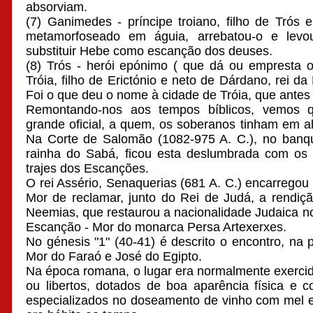
absorviam.
(7) Ganimedes - príncipe troiano, filho de Trós e
metamorfoseado em águia, arrebatou-o e levo
substituir Hebe como escanção dos deuses.
(8) Trós - herói epónimo ( que dá ou empresta
Tróia, filho de Erictónio e neto de Dárdano, rei da
Foi o que deu o nome à cidade de Tróia, que antes
Remontando-nos aos tempos bíblicos, vemos
grande oficial, a quem, os soberanos tinham em al
Na Corte de Salomão (1082-975 A. C.), no banqu
rainha do Sabá, ficou esta deslumbrada com os
trajes dos Escanções.
O rei Assério, Senaquerias (681 A. C.) encarrego
Mor de reclamar, junto do Rei de Judá, a rendi
Neemias, que restaurou a nacionalidade Judaica no 
Escanção - Mor do monarca Persa Artexerxes.
No génesis "1" (40-41) é descrito o encontro, na 
Mor do Faraó e José do Egipto.
Na época romana, o lugar era normalmente exercid
ou libertos, dotados de boa aparência física e c
especializados no doseamento de vinho com mel e