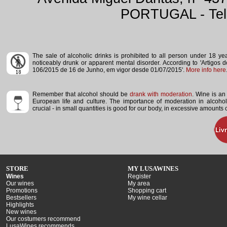
PORTUGAL - Tele
The sale of alcoholic drinks is prohibited to all person under 18 y
noticeably drunk or apparent mental disorder.
According to 'Artigos 
106/2015 de 16 de Junho, em vigor desde 01/07/2015'.
More info here
Remember that alcohol should be
drank with moderation
. Wine is an 
European life and culture. The importance of moderation in alcoho
crucial - in small quantities is good for our body, in excessive amounts
STORE
MY LUSAWINES
Wines
Register
Our wines
My area
Promotions
Shopping cart
Bestsellers
My wine cellar
Highlights
New wines
Our costumers recommend
LusaWines recommends