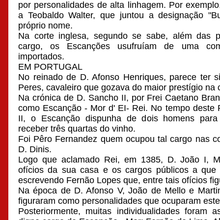
por personalidades de alta linhagem. Por exemplo,
a Teobaldo Walter, que juntou a designação "Bu
próprio nome.
Na corte inglesa, segundo se sabe, além das pr
cargo, os Escanções usufruíam de uma com
importados.
EM PORTUGAL
No reinado de D. Afonso Henriques, parece ter 
Peres, cavaleiro que gozava do maior prestígio na c
Na crónica de D. Sancho II, por Frei Caetano Bran
como Escanção - Mor d' EI- Rei. No tempo deste 
II, o Escanção dispunha de dois homens para
receber três quartas do vinho.
Foi Pêro Fernandez quem ocupou tal cargo nas cor
D. Dinis.
Logo que aclamado Rei, em 1385, D. João I, Me
ofícios da sua casa e os cargos públicos a que 
escrevendo Fernão Lopes que, entre tais ofícios fi
Na época de D. Afonso V, João de Mello e Marti
figuraram como personalidades que ocuparam este
Posteriormente, muitas individualidades foram