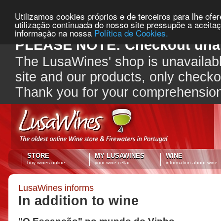
Utilizamos cookies próprios e de terceiros para lhe ofe
utilização continuada do nosso site pressupõe a aceita
informação na nossa
Política de Cookies.
PLEASE NOTE: Checkout unav
The LusaWines' shop is unavailabl
site and our products, only check
Thank you for your comprehensio
STORE
MY LUSAWINES
WINE
buy wines online
your wine cellar
information about wine
LusaWines informs
In addition to wine