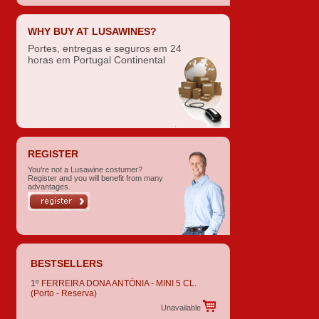
WHY BUY AT LUSAWINES?
Portes, entregas e seguros em 24
horas em Portugal Continental
REGISTER
You're not a Lusawine costumer?
Register and you will benefit from many
advantages.
BESTSELLERS
1º
FERREIRA DONA ANTÓNIA - MINI 5 CL.
(Porto - Reserva)
Unavailable